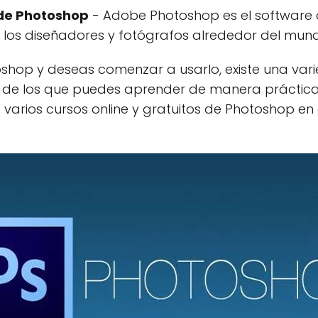
 de Photoshop
- Adobe Photoshop es el software d
 los diseñadores y fotógrafos alrededor del mun
toshop y deseas comenzar a usarlo, existe una vari
a de los que puedes aprender de manera práctica y
varios cursos online y gratuitos de Photoshop e