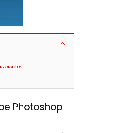
ncipiantes
s
obe Photoshop