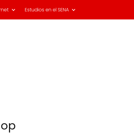
rnet
Estudios en el SENA
hop