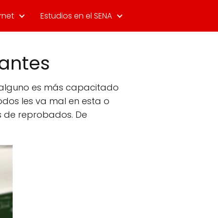
rnet
Estudios en el SENA
iantes
, alguno es más capacitado
todos les va mal en esta o
s de reprobados. De