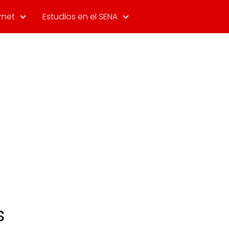
rnet
Estudios en el SENA
s