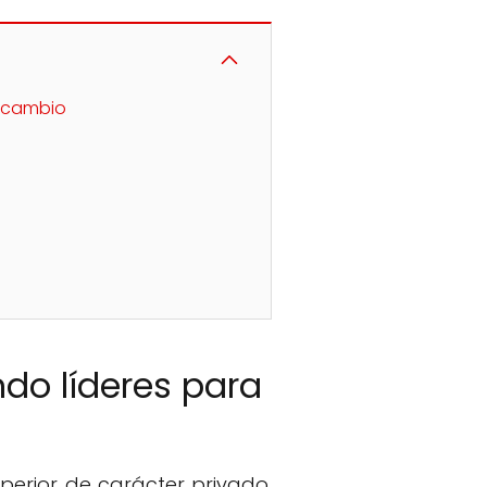
e cambio
do líderes para
perior de carácter privado,